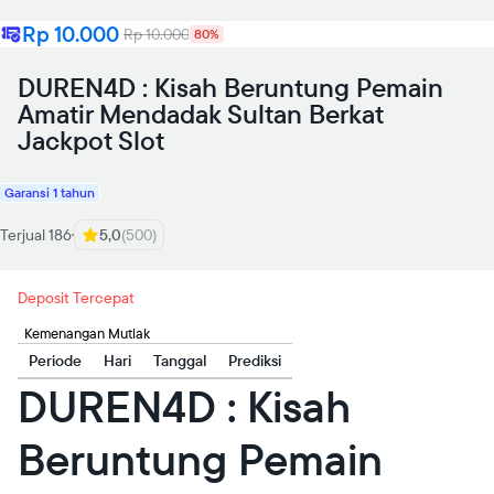
Rp 10.000
Rp 10.000
80%
DUREN4D : Kisah Beruntung Pemain
Amatir Mendadak Sultan Berkat
Jackpot Slot
Garansi 1 tahun
Terjual 186
5,0
(500)
Deposit Tercepat
Kemenangan Mutlak
Periode
Hari
Tanggal
Prediksi
DUREN4D : Kisah
Beruntung Pemain