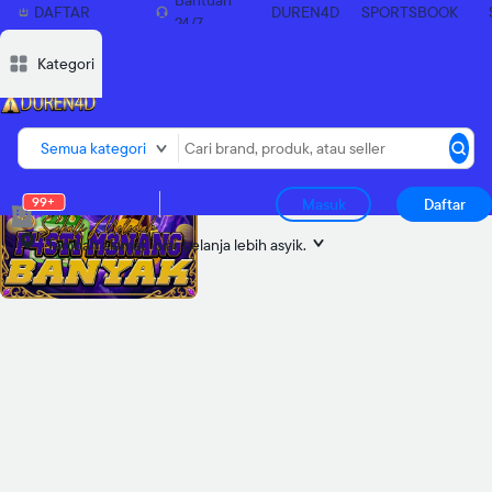
Bantuan
DAFTAR
DUREN4D
SPORTSBOOK
24/7
SEKARANG
Deskripsi
Deskripsi
Ulasan
Ulasan
Diskusi
Diskusi
Rekomendasi
Rekomendasi
Laporkan p
Laporkan p
Kategori
Semua kategori
99+
Masuk
Daftar
Tambah alamat
biar belanja lebih asyik.