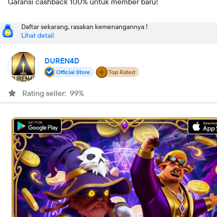
Garansi cashback 100% untuk member baru!
Daftar sekarang, rasakan kemenangannya !
Lihat detail
DUREN4D
Official Store
Top Rated
Rating seller: 99%
Lokasi toko
Jakarta Utara
Buka
•
00:00-23:59 WIB
Tentang kami
DUREN4D
Simak inspirasi menarik dari pengguna yang sukses
memenangkan hadiah utama dalam waktu singkat. Intip cara
mereka memilih momen taruhan yang tepat.