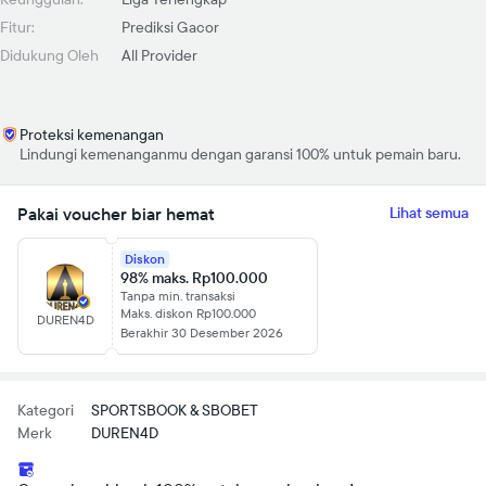
Fitur:
Prediksi Gacor
Didukung Oleh
All Provider
Proteksi kemenangan
Lindungi kemenanganmu dengan garansi 100% untuk pemain baru.
Pakai voucher biar hemat
Lihat semua
Diskon
98% maks. Rp100.000
Tanpa min. transaksi
Maks. diskon Rp100.000
DUREN4D
Berakhir 30 Desember 2026
Kategori
SPORTSBOOK & SBOBET
Merk
DUREN4D