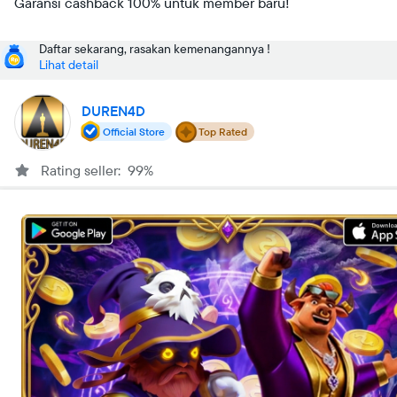
Garansi cashback 100% untuk member baru!
Daftar sekarang, rasakan kemenangannya !
Lihat detail
DUREN4D
Official Store
Top Rated
Rating seller: 99%
Lokasi toko
Jakarta Utara
Buka
•
00:00-23:59 WIB
Tentang kami
DUREN4D
Simak inspirasi menarik dari pengguna yang sukses
memenangkan hadiah utama dalam waktu singkat. Intip cara
mereka memilih momen taruhan yang tepat.