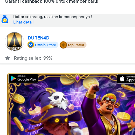
Garansi cashback 100% untuk member baru!
Daftar sekarang, rasakan kemenangannya !
Lihat detail
DUREN4D
Official Store
Top Rated
Rating seller: 99%
Lokasi toko
Jakarta Utara
Buka
•
00:00-23:59 WIB
Tentang kami
DUREN4D
Simak inspirasi menarik dari pengguna yang sukses
memenangkan hadiah utama dalam waktu singkat. Intip cara
mereka memilih momen taruhan yang tepat.